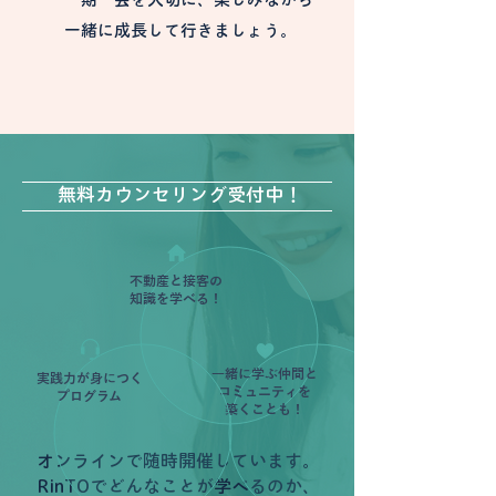
一緒に成長して行きましょう。
無料カウンセリング受付中！
不動産と接客の
知識を学べる！
一緒に学ぶ仲間と
実践力が身につく
コミュニティを
プログラム
築くことも！
オンラインで随時開催しています。
RinTOでどんなことが学べるのか、