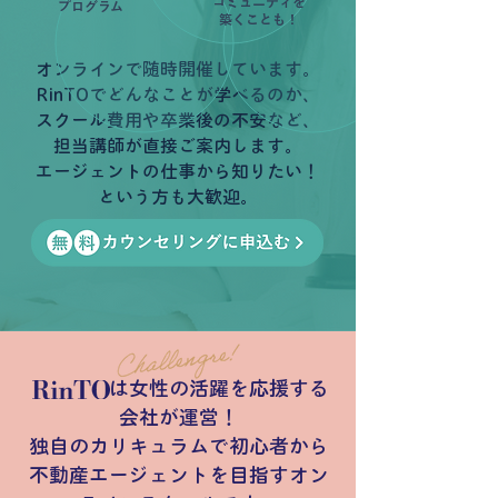
コミュニティを
プログラム
築くことも！
オンラインで随時開催しています。
RinTOでどんなことが学べるのか、
スクール費用や卒業後の不安など、
担当講師が直接ご案内します。
​エージェントの仕事から知りたい！
という方も大歓迎。
は女性の活躍を応援する
会社が運営！
独自のカリキュラムで初心者から
不動産エージェントを目指すオン